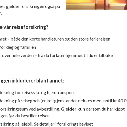
t gjelder forsikringen også på
r.
 vår reiseforsikring?
året – både den korte handleturen og den store feriereisen
for deg og familien
 over hele verden – fra du forlater hjemmet til du er tilbake
ngen inkluderer blant annet:
ekning for reisesyke og hjemtransport
ekning på reisegods (enkeltgjenstander dekkes med inntil kr 40 0
orsikringssum ved avbestilling.
Gjelder kun
dersom du har kjøpt
ngen før du bestiller reisen
ikring på leiebil. Se detaljer i forsikringsbeviset