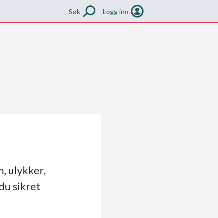
Søk
Logg inn
, ulykker,
 du sikret