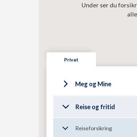
Under ser du forsikr
all
Privat
Meg og Mine
Uførerente
Reise og fritid
Livs- og uføreforsikring
Reiseforsikring
1G