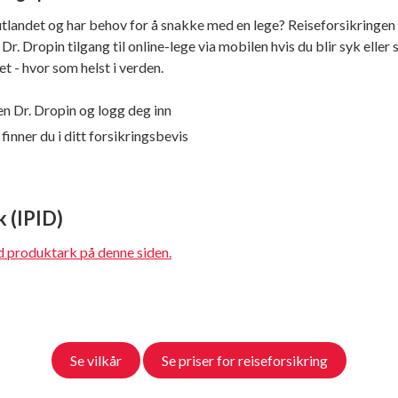
 utlandet og har behov for å snakke med en lege? Reiseforsikringen 
. Dropin tilgang til online-lege via mobilen hvis du blir syk eller 
det - hvor som helst i verden.
en Dr. Dropin og logg deg inn
inner du i ditt forsikringsbevis
 (IPID)
d produktark på denne siden.
Se vilkår
Se priser for reiseforsikring