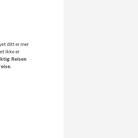
yet ditt er mer
et ikke er
iktig: Reisen
reise.