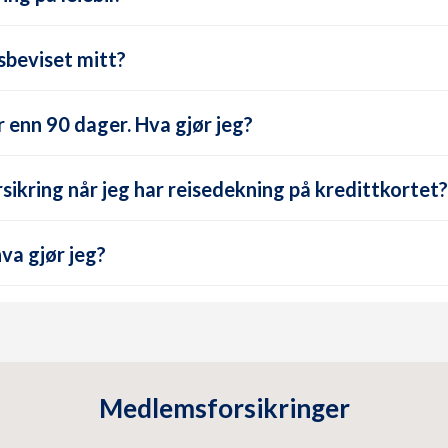
gsbeviset mitt?
r enn 90 dager. Hva gjør jeg?
e hjørne
rsikring når jeg har reisedekning på kredittkortet?
menter
nom abonnement
va gjør jeg?
i Norge
il/motorsykkel er til service/ reparasjon
r den ene feriereisen
Medlemsforsikringer
utleieselskapet