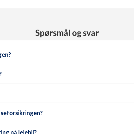
Spørsmål og svar
gen?
?
iseforsikringen?
ng på leiebil?