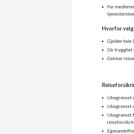
For medlemme
tjenestereise
Hvorfor velge
Gjelder hele 
Gir trygghet 
Dekker reiser
Reiseforsikri
Ubegrenset d
Ubegrenset d
Ubegrenset f
reiseforsikri
Egenandelfors