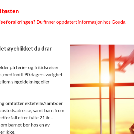
idtøsten
iseforsikringen?
Du finner
oppdatert informasjon hos Gouda.
det øyeblikket du drar
lder på ferie- og fritidsreiser
, med inntil 90 dagers varighet.
llom singeldekning eller
ng omfatter ektefelle/samboer
ostedsadresse, samt barn frem
edforfall etter fylte 21 år –
 om barnet bor hos en av
er ikke.