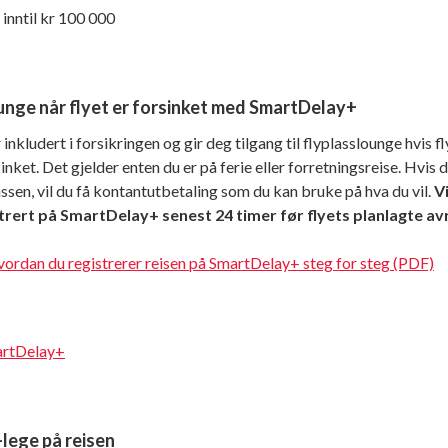
 inntil kr 100 000
ounge når flyet er forsinket med SmartDelay+
nkludert i forsikringen og gir deg tilgang til flyplasslounge hvis fl
inket. Det gjelder enten du er på ferie eller forretningsreise. Hvis d
ssen, vil du få kontantutbetaling som du kan bruke på hva du vil.
V
rert på SmartDelay+ senest 24 timer før flyets planlagte av
vordan du registrerer reisen på SmartDelay+ steg for steg (PDF)
artDelay+
lege på reisen