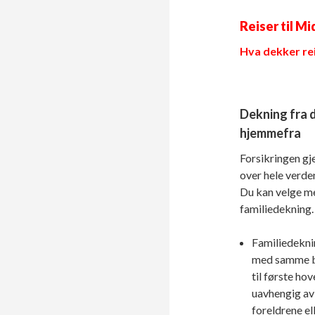
Reiser til M
Hva dekker re
Dekning fra 
hjemmefra
Forsikringen gje
over hele verden
Du kan velge me
familiedekning.
Familiedekni
med samme b
til første hov
uavhengig av
foreldrene ell