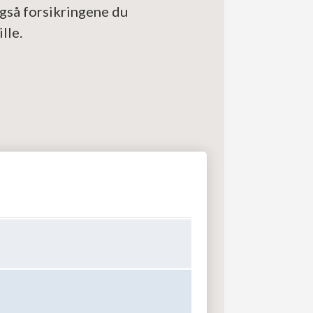
også forsikringene du
lle.
Se priser