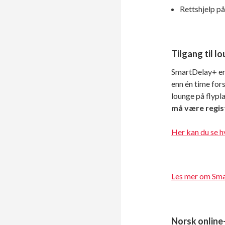
Rettshjelp på
Tilgang til l
SmartDelay+ er i
enn én time fors
lounge på flypla
må være regist
Her kan du se h
Les mer om Sm
Norsk online-