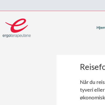
Hje
Reisefo
Når du rei
tyveri elle
økonomisk 