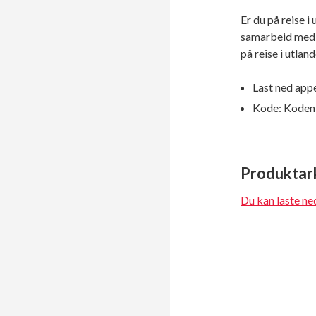
Er du på reise i
samarbeid med Dr
på reise i utlan
Last ned app
Kode: Koden f
Produktark
Du kan laste ne