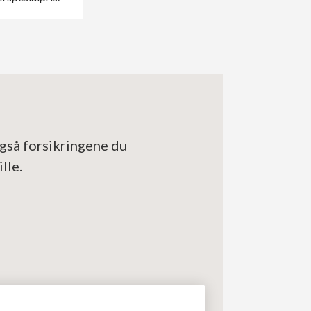
også forsikringene du
lle.