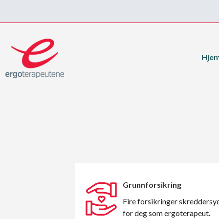
Hje
Grunnforsikring
Fire forsikringer skreddersy
for deg som ergoterapeut.