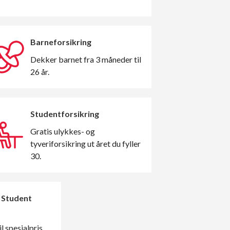
Barneforsikring
Dekker barnet fra 3 måneder til
26 år.
Studentforsikring
Gratis ulykkes- og
tyveriforsikring ut året du fyller
30.
 Student
l spesialpris.