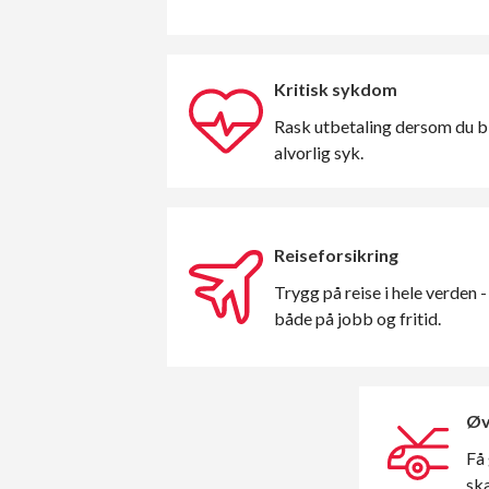
Kritisk sykdom
Rask utbetaling dersom du bl
alvorlig syk.
Reiseforsikring
Trygg på reise i hele verden -
både på jobb og fritid.
Øv
Få 
ska